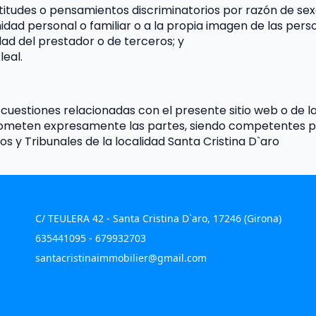
itudes o pensamientos discriminatorios por razón de sexo,
midad personal o familiar o a la propia imagen de las pers
dad del prestador o de terceros; y
leal.
 cuestiones relacionadas con el presente sitio web o de la
e someten expresamente las partes, siendo competentes par
s y Tribunales de la localidad Santa Cristina D`aro
C/ TEULERA 42 - Santa Cristina D`aro, 17246 (Girona)
635441095 - 679932703
santacristinaimmobilier@gmail.com