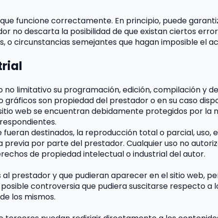
 que funcione correctamente. En principio, puede garanti
ador no descarta la posibilidad de que existan ciertos er
as, o circunstancias semejantes que hagan imposible el a
rial
ero no limitativo su programación, edición, compilación y
/o gráficos son propiedad del prestador o en su caso disp
 sitio web se encuentran debidamente protegidos por la no
rrespondientes.
ueran destinados, la reproducción total o parcial, uso, ex
ta previa por parte del prestador. Cualquier uso no autor
echos de propiedad intelectual o industrial del autor.
os al prestador y que pudieran aparecer en el sitio web, pe
posible controversia que pudiera suscitarse respecto a l
 de los mismos.