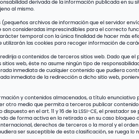
ponsabilidad derivada de la información publicada en su s
jeno al mismo.
es (pequeños archivos de información que el servidor enví
son consideradas imprescindibles para el correcto funcion
 carácter temporal con la única finalidad de hacer más efi
se utilizarán las cookies para recoger información de cará
e redirija a contenidos de terceros sitios web. Dado que e
s sitios web, éste no asume ningún tipo de responsabilida
rada inmediata de cualquier contenido que pudiera contrave
rada inmediata de la redirección a dicho sitio web, ponie
rmación y contenidos almacenados, a título enunciativo pe
ier otro medio que permita a terceros publicar contenido
ispuesto en el art. 11 y 16 de la LSSI-CE, el prestador se p
ndo de forma activa en la retirada o en su caso bloqueo 
 internacional, derechos de terceros o la moral y el orden
udiera ser susceptible de esta clasificación, se ruega lo 