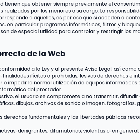
dad tienen que obtener siempre previamente el consentimi
os realizados por los menores a su cargo. La responsabili
rresponde a aquellos, es por eso que si acceden a conten
en particular programas informáticos, filtros y bloqueos
, son de especial utilidad para controlar y restringir los m
orrecto de la Web
onformidad a la Ley y al presente Aviso Legal, así como a
n finalidades ilícitas o prohibidas, lesivas de derechos e i
ar o impedir la normal utilización de equipos informáticos
nformático del prestador.
austivo, el Usuario se compromete a no transmitir, difundir
icos, dibujos, archivos de sonido o imagen, fotografías, g
os derechos fundamentales y las libertades públicas reco
ivas, denigrantes, difamatorias, violentas o, en general, c