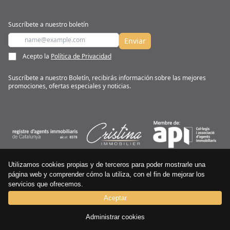
Suscríbete a nuestro boletín
Enviar
Acepto la
Política de Privacidad
Suscríbete a nuestro Boletín, recibirás información sobre las mejores
promociones, ofertas especiales y noticias.
CRISTINA IMMOBILIER © Todos los derechos reservados
Utilizamos cookies propias y de terceros para poder mostrarle una
página web y comprender cómo la utiliza, con el fin de mejorar los
Términos y
Política de
Política de
servicios que ofrecemos.
condiciones
Cookies
Privacidad
Aceptar
Síguenos en
Administrar cookies